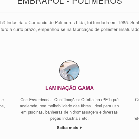
EMBRAPOL - POLÍMEROS
Indústria e Comércio de Polímeros Ltda, foi fundada em 1985. Sent
turo a curto prazo, empenhou-se na fabricação de poliéster insaturado or
LAMINAÇÃO GAMA
a e
Cor: Esverdeada - Qualificações: Ortoftalica (PET) pré
Co
os,
acelerada, boa molhabilidade das fibras. Ideal para uso
em piscinas, banheiras de hidromassagem e diversas
peças industriais etc.
re
Saiba mais