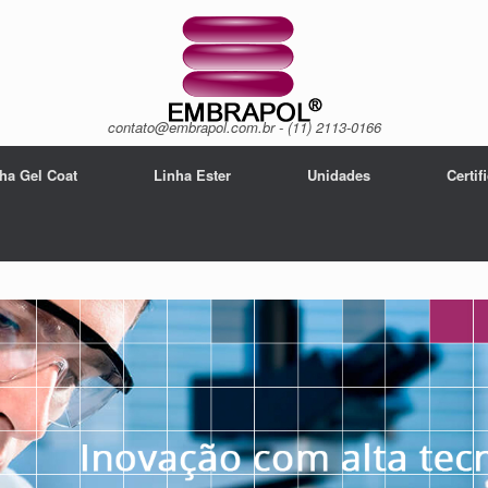
contato@embrapol.com.br - (11) 2113-0166
ha Gel Coat
Linha Ester
Unidades
Certif